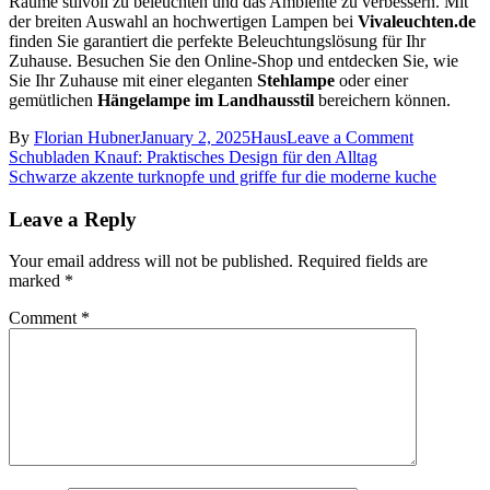
Räume stilvoll zu beleuchten und das Ambiente zu verbessern. Mit
der breiten Auswahl an hochwertigen Lampen bei
Vivaleuchten.de
finden Sie garantiert die perfekte Beleuchtungslösung für Ihr
Zuhause. Besuchen Sie den Online-Shop und entdecken Sie, wie
Sie Ihr Zuhause mit einer eleganten
Stehlampe
oder einer
gemütlichen
Hängelampe im Landhausstil
bereichern können.
on
By
Florian Hubner
January 2, 2025
Haus
Leave a Comment
Post
Stehlampe
Schubladen Knauf: Praktisches Design für den Alltag
Minimalist
Schwarze akzente turknopfe und griffe fur die moderne kuche
navigation
und
Hängelam
Leave a Reply
Landhausst
Holz:
Your email address will not be published.
Required fields are
Stilvolle
marked
*
Beleuchtu
für
Comment
*
Ihr
Zuhause